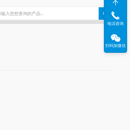
N系列场发射扫描电镜
瑞士万通水分仪
布鲁克SkyScan2211高分
电话咨询
扫码加微信
。