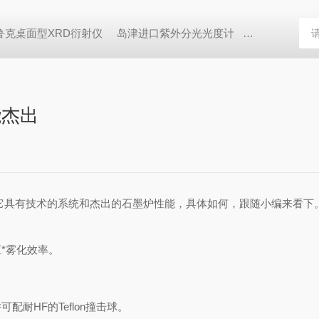
鲁克桌面型XRD衍射仪
岛津进口紫外分光光度计
蔡司MERLI
能杰出
它具有技术的系统和杰出的石墨炉性能，具体如何，跟随小编来看下
*雾化效率。
HF的Teflon撞击球。