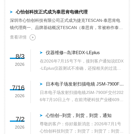
心怡创科技正式成为泰思肯电镜代理
深圳市心怡创科技有限公司正式成为捷克TESCAN‑泰思肯电
镜代理商一、品牌基础概况TESCAN（泰思肯，常被称作泰斯
肯）源自捷克布尔诺，欧洲老牌电镜大厂，深耕电...
查看详情
仪器维修--岛津EDX-LEplus
8/3
在2026年7月15号下午，接到客户通知说EDX
2026
-LEplus仪器测试不准确，还报相关的过流信
息，先是通过跟客户视频指导一下看看具体啥
问题，通过视频指导设备是是时好时坏的一个
日本电子场发射扫描电镜 JSM-7900F 交付
7/16
状态，在7月17号公司安排了工程师刘工到广
日本电子场发射扫描电镜JSM-7900F交付202
2026
东江门客户现场去现场判断...
6年7月10日上午，在前湾硬科技产业楼609实
验室，安徽的新材料内部实验室新购置的日本
电子场发射扫描电镜JSM-7900电镜仪器进行
心怡创--到货，到货，到货，通知
7/2
了现场评估。现场多方交流和仪器使用方法应
尊敬的客户：你好最新消息：2026年7月1号
2026
对什么检测需求，在...
心怡创科技到货了；到货了；到货了；到货