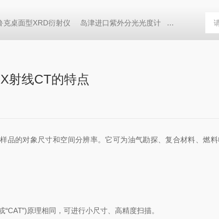
鲁克桌面型XRD衍射仪
岛津进口紫外分光光度计
蔡司MERLI
率X射线CT的特点
i广样品的对象尺寸和空间分辨率。它可为油气勘探、复合材料、燃
(或“CAT”)原理相同，可进行小尺寸、高精度扫描。