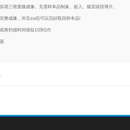
实现三维显微成像。无需样本品制备、嵌入、镀层或切薄片。
整成像，并且zui后可以完好取回样本品!
扫描时间缩短1/2到1/5
器
点