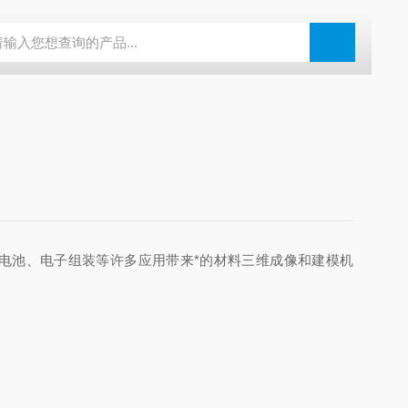
N系列场发射扫描电镜
瑞士万通水分仪
布鲁克SkyScan2211高分
料电池、电子组装等许多应用带来*的材料三维成像和建模机