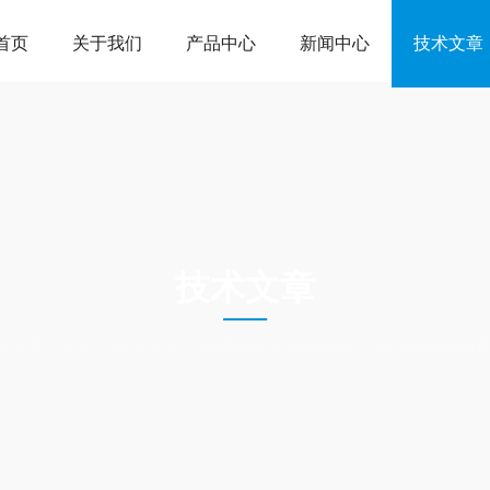
首页
关于我们
产品中心
新闻中心
技术文章
ARTICLES
技术文章
前位置：
首页
技术文章
简述布鲁克SkyScan2211高分辨率X射