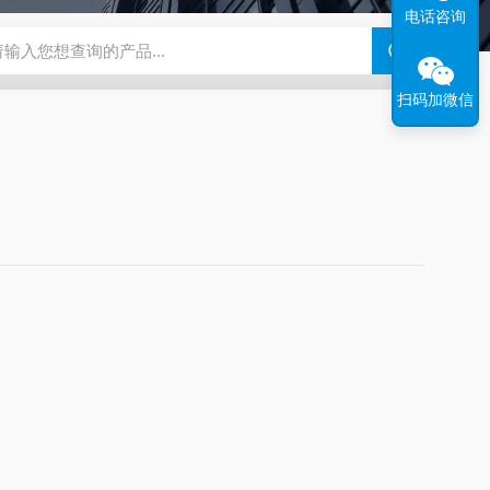
电话咨询
N系列场发射扫描电镜
瑞士万通水分仪
布鲁克SkyScan2211高分
扫码加微信