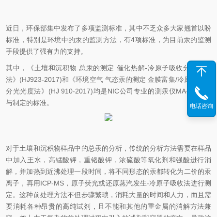
近日，环保部集中发布了多项监测标准，其中不乏众多大家翘首以盼
标准，特别是环境中的汞的监测方法，有4项标准，为目前汞的监测
手段提供了强有力的支持。
其中，《土壤和沉积物 总汞的测定 催化热解-冷原子吸收分光光度
法》(HJ923-2017)和《环境空气 气态汞的测定 金膜富集/冷原子吸收
分光光度法》(HJ 910-2017)均是NIC公司专业的测汞仪MA-3000参
与制定的标准。
电话咨询
对于土壤和沉积物样品中的总汞的分析，传统的分析方法需要在样品
中加入王水，高锰酸钾，重铬酸钾，浓硫酸等氧化剂和强酸进行消
解，并加热到近沸处理一段时间，将不同形态的汞都转化为二价的汞
离子，再用ICP-MS，原子荧光或还原蒸汽发生-冷原子吸收法进行测
定。这种前处理方法不但步骤繁琐，消耗大量的时间和人力，而且需
要消耗各种昂贵的高纯试剂，且不能和其他的重金属的消解方法兼