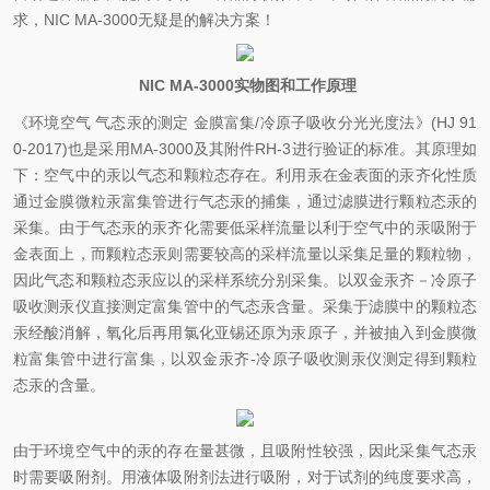
求，NIC MA-3000无疑是的解决方案！
NIC MA-3000实物图和工作原理
《环境空气 气态汞的测定 金膜富集/冷原子吸收分光光度法》(HJ 91
0-2017)也是采用MA-3000及其附件RH-3进行验证的标准。其原理如
下：空气中的汞以气态和颗粒态存在。利用汞在金表面的汞齐化性质
通过金膜微粒汞富集管进行气态汞的捕集，通过滤膜进行颗粒态汞的
采集。由于气态汞的汞齐化需要低采样流量以利于空气中的汞吸附于
金表面上，而颗粒态汞则需要较高的采样流量以采集足量的颗粒物，
因此气态和颗粒态汞应以的采样系统分别采集。以双金汞齐－冷原子
吸收测汞仪直接测定富集管中的气态汞含量。采集于滤膜中的颗粒态
汞经酸消解，氧化后再用氯化亚锡还原为汞原子，并被抽入到金膜微
粒富集管中进行富集，以双金汞齐-冷原子吸收测汞仪测定得到颗粒
态汞的含量。
由于环境空气中的汞的存在量甚微，且吸附性较强，因此采集气态汞
时需要吸附剂。用液体吸附剂法进行吸附，对于试剂的纯度要求高，