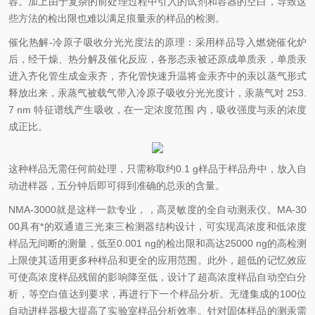
容。加上由于复杂的前处理过程中引入的试剂和容器的空白，导致这
些方法的检出限也难以满足痕量汞的样品的检测。
催化热解-冷原子吸收分光光度法的原理：采用样品导入燃烧催化炉
后，经干燥、热分解及催化反应，各形态汞被还原成单质汞，单质汞
进入齐化管生成金汞齐，齐化管快速升温将金汞齐中的汞以蒸气形式
释放出来，汞蒸气被载气带入冷原子吸收分光光度计，汞蒸气对 253.
7 nm 特征谱线产生吸收，在一定浓度范围 内，吸收强度与汞的浓度
成正比。
这种样品无需任何前处理，只需称取约0.1 g样品于样品舟中，放入自
动进样器，五分钟后即可得到准确的总汞的含量。
NMA-3000就是这样一款专业，，高灵敏度的全自动测汞仪。MA-30
00具有*的双通道三光束三检测器结构设计，可实现高浓度和低浓度
样品无间断的测量，低至0.001 ng的检出限和高达25000 ng的高检测
上限使其适用更多种样品和更全的应用范围。此外，超低的记忆效应
可使高浓度样品残留的影响降至低，设计了超高浓度样品自动空白分
析，等空白值达到要求，再进行下一个样品分析。无缝集成的100位
自动进样器极大提高了实验室样品分析效率。针对固体样品的测汞需