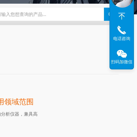
N系列场发射扫描电镜
瑞士万通水分仪
布鲁克SkyScan2211高分
电话咨询
扫码加微信
应用领域范围
的分析仪器，兼具高