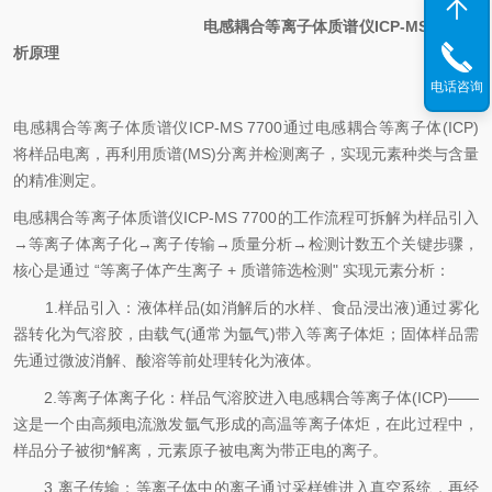
电感耦合等离子体质谱仪ICP-MS7700分
析原理
电话咨询
电感耦合等离子体质谱仪ICP-MS 7700通过电感耦合等离子体(ICP)
将样品电离，再利用质谱(MS)分离并检测离子，实现元素种类与含量
的精准测定。
电感耦合等离子体质谱仪ICP-MS 7700的工作流程可拆解为样品引入
→等离子体离子化→离子传输→质量分析→检测计数五个关键步骤，
核心是通过 “等离子体产生离子 + 质谱筛选检测" 实现元素分析：
1.样品引入：液体样品(如消解后的水样、食品浸出液)通过雾化
器转化为气溶胶，由载气(通常为氩气)带入等离子体炬；固体样品需
先通过微波消解、酸溶等前处理转化为液体。
2.等离子体离子化：样品气溶胶进入电感耦合等离子体(ICP)——
这是一个由高频电流激发氩气形成的高温等离子体炬，在此过程中，
样品分子被彻*解离，元素原子被电离为带正电的离子。
3.离子传输：等离子体中的离子通过采样锥进入真空系统，再经