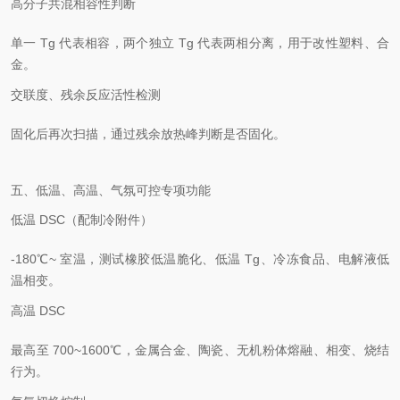
高分子共混相容性判断
单一 Tg 代表相容，两个独立 Tg 代表两相分离，用于改性塑料、合
金。
交联度、残余反应活性检测
固化后再次扫描，通过残余放热峰判断是否固化。
五、低温、高温、气氛可控专项功能
低温 DSC（配制冷附件）
-180℃~ 室温，测试橡胶低温脆化、低温 Tg、冷冻食品、电解液低
温相变。
高温 DSC
最高至 700~1600℃，金属合金、陶瓷、无机粉体熔融、相变、烧结
行为。