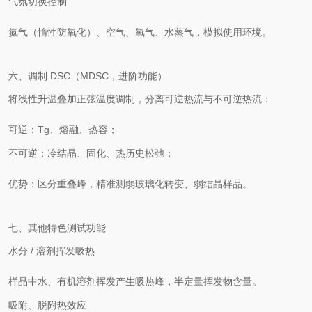
气氛切换控制
氮气（惰性防氧化）、空气、氧气、水蒸气，模拟使用环境。
六、调制 DSC（MDSC，进阶功能）
将线性升温叠加正弦温度调制，分离
可逆热流
与
不可逆热流
：
可逆：Tg、熔融、热容；
不可逆：冷结晶、固化、热历史松弛；
优势：区分重叠峰，精准测弱玻璃化转变、弱结晶样品。
七、其他特色测试功能
水分 / 溶剂挥发吸热
样品中水、有机溶剂挥发产生吸热峰，半定量挥发物含量。
吸附、脱附热效应