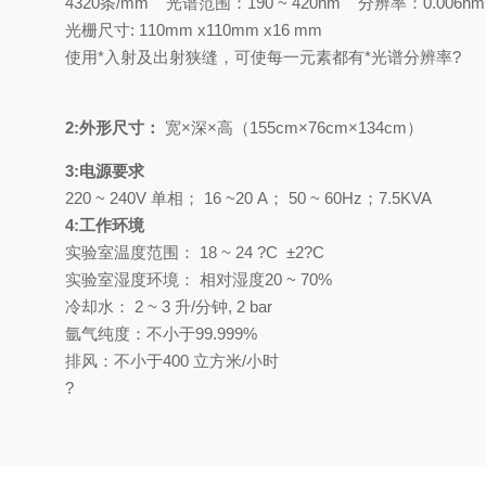
4320条/
mm
光谱
范围：
1
90
~ 420nm
分辨率：0.006
n
光栅尺寸
:
110mm x110mm x16 mm
使用*入射及出射狭缝，可使每一元素都有*光谱分辨率
?
2:外形尺寸：
宽×深×高（
155
cm×
76
cm×
134
cm）
3:电源要求
220 ~ 240V
单相
；
16 ~20 A
；
50 ~ 60Hz；7.5KVA
4:工作环境
实验室
温度范围
：
18 ~ 24 ?C ±2?C
实验室
湿度环境：
相对湿度20
~ 7
0
%
冷却水：
2 ~ 3 升/分钟, 2 bar
氩气纯度：不小于
99.999%
排风：
不小于
400
立方米/小时
?