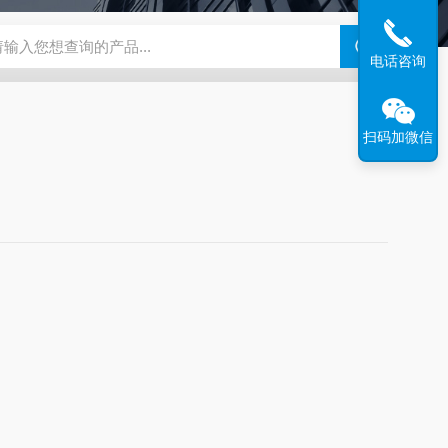
N系列场发射扫描电镜
瑞士万通水分仪
布鲁克SkyScan2211高分
电话咨询
扫码加微信