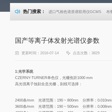
热门搜索：
进口气相色谱质谱联用仪GCMS
布
国产等离子体发射光谱仪参数
更新时间：2016-07-14
点击次数：3829
1:光学系统
CZERNY-TURNER单色仪
，光栅焦距
1000
mm
高光强离子蚀刻全息光栅
，刻线
可选择：
2400条/mm
光谱
范围：
1
90
~ 800nm
分辨率
：
0.010
n
3600条
/mm
光谱
范围：
1
90
~ 500nm
分辨率
：
0.008
n