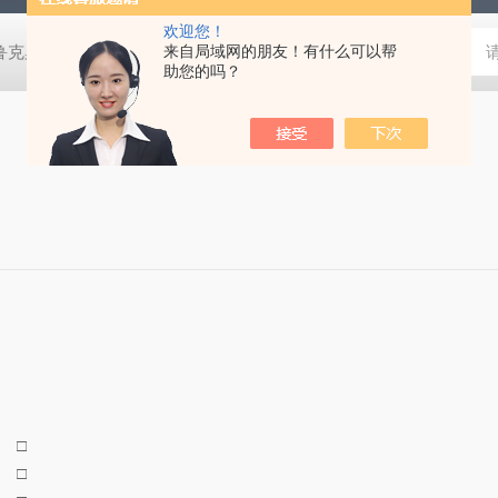
欢迎您！
鲁克桌面型XRD衍射仪
来自局域网的朋友！有什么可以帮
岛津进口紫外分光光度计
蔡司MERLI
助您的吗？
m
□
m
□