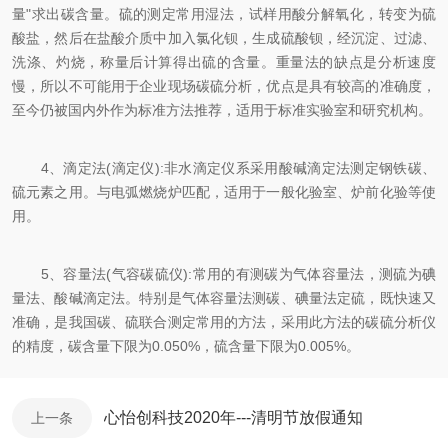
量"求出碳含量。硫的测定常用湿法，试样用酸分解氧化，转变为硫
酸盐，然后在盐酸介质中加入氯化钡，生成硫酸钡，经沉淀、过滤、
洗涤、灼烧，称量后计算得出硫的含量。重量法的缺点是分析速度
慢，所以不可能用于企业现场碳硫分析，优点是具有较高的准确度，
至今仍被国内外作为标准方法推荐，适用于标准实验室和研究机构。
4、滴定法(滴定仪):非水滴定仪系采用酸碱滴定法测定钢铁碳、
硫元素之用。与电弧燃烧炉匹配，适用于一般化验室、炉前化验等使
用。
5、容量法(气容碳硫仪):常用的有测碳为气体容量法，测硫为碘
量法、酸碱滴定法。特别是气体容量法测碳、碘量法定硫，既快速又
准确，是我国碳、硫联合测定常用的方法，采用此方法的碳硫分析仪
的精度，碳含量下限为0.050%，硫含量下限为0.005%。
心怡创科技2020年---清明节放假通知
上一条