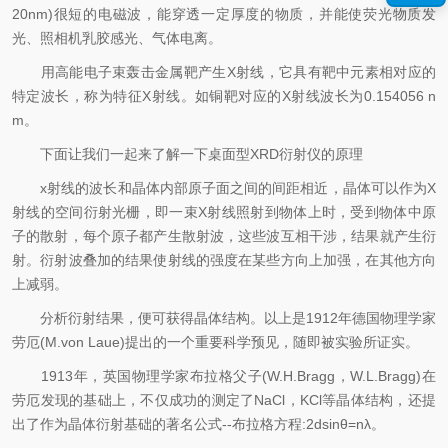
20nm)很短的电磁波，能穿透一定厚度的物质，并能使荧光物质发
光、照相机乳胶感光、气体电离。
用高能电子束轰击金属靶产生X射线，它具有靶中元素相对应的
特定波长，称为特征X射线。如铜靶对应的X射线波长为0.154056 n
m。
下面让我们一起来了解一下桌面型XRD衍射仪的原理
x射线的波长和晶体内部原子面之间的间距相近，晶体可以作为X
射线的空间衍射光栅，即一束X射线照射到物体上时，受到物体中原
子的散射，每个原子都产生散射波，这些波互相干涉，结果就产生衍
射。衍射波叠加的结果使射线的强度在某些方向上加强，在其他方向
上减弱。
分析衍射结果，便可获得晶体结构。以上是1912年德国物理学家
劳厄(M.von Laue)提出的一个重要科学预见，随即被实验所证实。
1913年，英国物理学家布拉格父子(W.H.Bragg，W.L.Bragg)在
劳厄发现的基础上，不仅成功的测定了NaCl，KCl等晶体结构，还提
出了作为晶体衍射基础的著名公式--布拉格方程:2dsinθ=nλ。