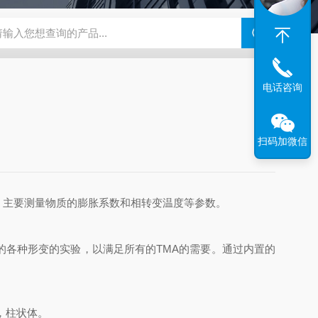
N系列场发射扫描电镜
瑞士万通水分仪
布鲁克SkyScan2211高分
电话咨询
扫码加微信
，主要测量物质的膨胀系数和相转变温度等参数。
各种形变的实验，以满足所有的TMA的需要。通过内置的
，柱状体。