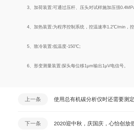
3、加荷装置:可通过压杆、压头对试样施加压强0.4MPa
4、加热装置:为程序控制系统，控温速率1.2℃/min，控温
5、致冷装置:低温度-150℃;
6、形变测量装置:探头每位移1μm输出1μV电信号。
上一条
使用总有机碳分析仪时还需要测定
下一条
2020迎中秋，庆国庆，心怡创放