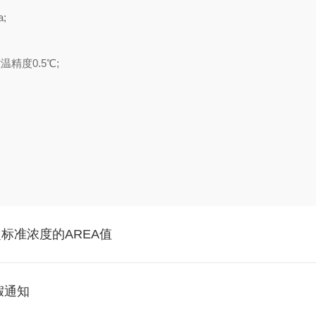
;
精度0.5℃;
标准浓度的AREA值
假通知