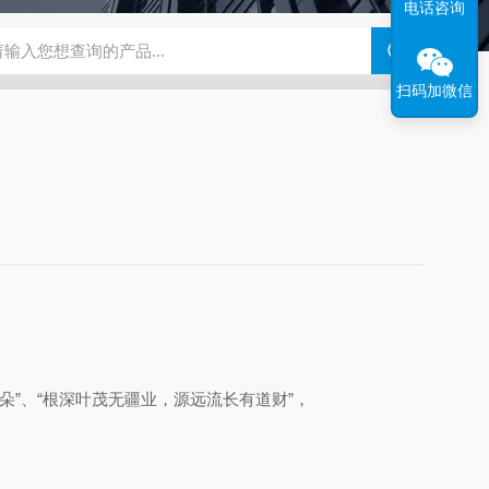
电话咨询
N系列场发射扫描电镜
瑞士万通水分仪
布鲁克SkyScan2211高分
扫码加微信
朵”、“根深叶茂无疆业，源远流长有道财”，