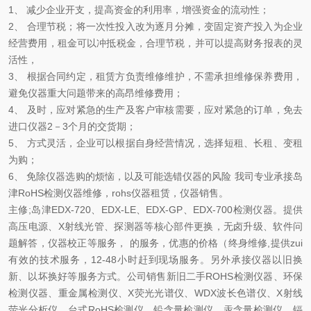
1、 减少企业开支，提高资金的利用率，增强资金的流动性；
2、 合理节税；将一次性投入改为逐月分摊，变固定资产投入为企业
经营费用，租金可以冲抵税金，合理节税，并可以提高财务报表的灵
活性，
3、 根据合同约定，租赁方负责维修维护，不需承担维修保养费用，
避免仪器重大问题带来的高昂维修费用；
4、 及时，应对紧急的生产及客户审核需要，应对紧急的订单，免去
进口仪器2－3个月的交货期；
5、 方式灵活，企业可以根据自身经营情况，选择短租、长租、变租
为购；
6、 免除仪器选购的烦恼，以及可能选错仪器的风险 我司专业承接岛
津RoHS检测仪器维修，rohs仪器租赁，仪器销售。
主修;岛津EDX-720、EDX-LE、EDX-GP、EDX-700检测仪器。提供
高压电源、X射线光管、探测器等核心部件更换，无卤升级、软件问
题解答，仪器校正等服务， 的服务，优惠的价格（终身维修,提供zui
有效的技术服务，12-48小时赶到现场服务。另外承接仪器以旧换
新、以坏换好等服务方式。公司销售新旧二手ROHS检测仪器、环保
检测仪器、重金属检测仪、X荧光光谱仪、WDX波长色谱仪、X射线
荧光分析仪、台式RoHS检测仪、铅含量检测仪、汞含量检测仪、镉