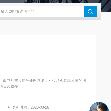
N系列场发射扫描电镜
瑞士万通水分仪
布鲁克SkyScan2211高分
系统、真空系统和信号处理系统，不仅能观察高质量的图
的直观操作。
更新时间：2020-03-28