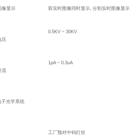
图像显示
双实时图像同时显示, 分割实时图像显示
0.5KV ~ 30KV
电压
1pA ~ 0.3uA
束流
 电子光学系统
灯丝
工厂预对中钨灯丝