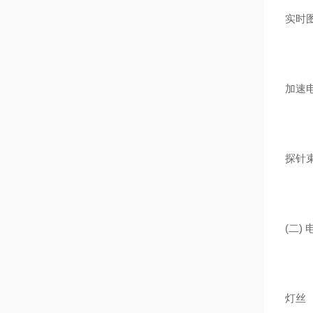
实时
加速
探针
(二)