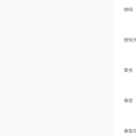
物镜
物镜
聚焦
像散
像