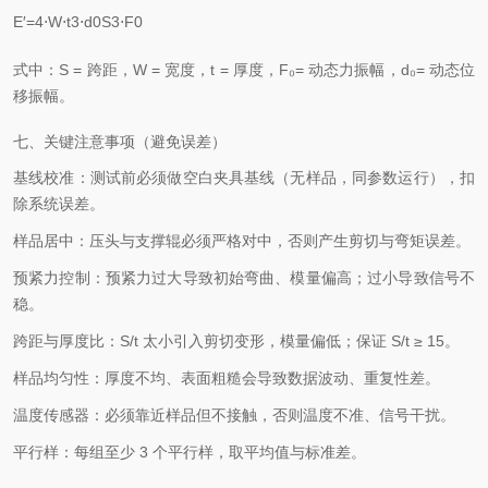
E′=4⋅W⋅t3⋅d0S3⋅F0
式中：S = 跨距，W = 宽度，t = 厚度，F₀= 动态力振幅，d₀= 动态位
移振幅。
七、关键注意事项（避免误差）
基线校准：测试前必须做空白夹具基线（无样品，同参数运行），扣
除系统误差。
样品居中：压头与支撑辊必须严格对中，否则产生剪切与弯矩误差。
预紧力控制：预紧力过大导致初始弯曲、模量偏高；过小导致信号不
稳。
跨距与厚度比：S/t 太小引入剪切变形，模量偏低；保证 S/t ≥ 15。
样品均匀性：厚度不均、表面粗糙会导致数据波动、重复性差。
温度传感器：必须靠近样品但不接触，否则温度不准、信号干扰。
平行样：每组至少 3 个平行样，取平均值与标准差。