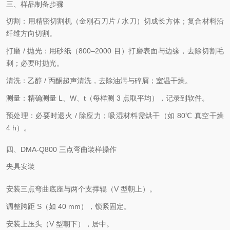
三、样品制备步骤
切割：用精密切割机（金刚石刀片 / 水刀）切成长方体；复合材料沿
纤维方向切割。
打磨 / 抛光：用砂纸（800–2000 目）打磨表面与边缘，去除切割毛
刺；必要时抛光。
清洗：乙醇 / 丙酮超声清洗，去除油污与碎屑；室温干燥。
测量：精确测量 L、W、t（每样测 3 点取平均），记录到软件。
预处理：必要时退火 / 除应力；吸湿材料需烘干（如 80℃ 真空干燥
4 h）。
四、DMA-Q800 三点弯曲装样操作
夹具安装
安装三点弯曲底座与两个支撑辊（V 型朝上）。
调整跨距 S（如 40 mm），锁紧固定。
安装上压头（V 型朝下），居中。