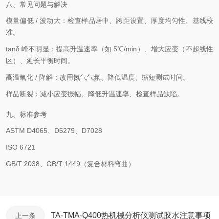
八、常见问题与解决
模量偏低 / 波动大：检查样品居中、跨距设置、厚度均匀性、基线校
准。
tanδ 峰不明显：提高升温速率（如 5℃/min）、增大应变（不超线性
区）、延长平衡时间。
高温氧化 / 降解：改用氮气气氛、降低温度、缩短测试时间。
样品断裂：减小应变振幅、降低升温速率、检查样品缺陷。
九、标准参考
ASTM D4065、D5279、D7028
ISO 6721
GB/T 2038、GB/T 1449（复合材料弯曲）
TA-TMA-Q400热机械分析仪测试胶水注意事项
上一条