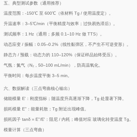
五、典型测试参数（通用推荐）
温度范围：-150℃ 至 600℃（依材料 Tg / 使用温度定）。
升温速率：3–5℃/min（平衡精度与效率；过快易热滞后）。
测试频率：1 Hz（通用；多频 0.1–10 Hz 做 TTS）。
动态应变 / 振幅：0.05–0.2%（线性黏弹区，不产生不可逆变形）。
静态力 / 预载：动态力的 110–120%（保证样品始终受压）。
气氛：氮气（N₂，50–100 mL/min），防高温氧化。
平衡时间：每步温度平衡 3–5 min。
六、数据解读（三点弯曲核心输出）
储能模量 E'：刚度指标；随温度升高逐渐下降，Tg 处显著下降。
损耗模量 E''：能量耗散；Tg 附近出现峰值。
损耗因子 tanδ = E''/E'：阻尼 / 内耗；峰值对应 玻璃化转变温度 Tg。
模量计算（三点弯曲）