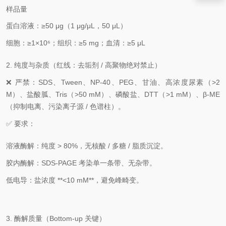
样品量
蛋白溶液：
≥50 μg（1 μg/μL，50 μL）
细胞：
≥1×10⁶
；组织：
≥5 mg
；血清：
≥5 μL
2. 纯度与杂质（
红线：去垢剂 / 高聚物绝对禁止
）
❌ 严禁：SDS、Tween、NP‑40、PEG、甘油、高浓度尿素（>2
M）、盐酸胍、Tris（>50 mM）、磷酸盐、DTT（>1 mM）、β‑ME
（抑制电离、污染离子源 / 色谱柱）。
✅ 要求：
溶液酶解：
纯度 > 80%
，无核酸 / 多糖 / 脂质沉淀。
胶内酶解：SDS‑PAGE 考染
单一条带、无杂带
。
低电导：盐浓度 **<10 mM**，避免峰畸变。
3. 酶解质量（Bottom‑up 关键）