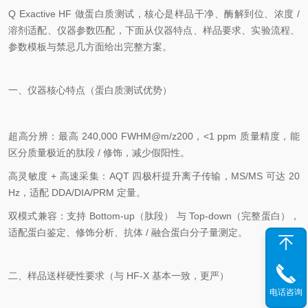
Q Exactive HF 做蛋白质测试，核心是
样品干净、酶解到位、浓度 /
溶剂适配、仪器参数匹配
，下面从仪器特点、样品要求、实验流程、
参数模板与禁忌几方面给出完整方案。
一、仪器核心特点（蛋白质测试优势）
超高分辨
：最高 240,000 FWHM@m/z200，
<1 ppm 质量精度
，能
区分质量极近的肽段 / 修饰，减少假阳性。
高灵敏度 + 高速采集
：AQT 四极杆提升离子传输，MS/MS 可达 20
Hz，适配 DDA/DIA/PRM 定量。
双模式兼容
：支持
Bottom‑up（肽段）
与
Top‑down（完整蛋白）
，
适配蛋白鉴定、修饰分析、抗体 / 融合蛋白分子量测定。
二、样品送样硬性要求（与 HF‑X 基本一致，更严）
电话咨询