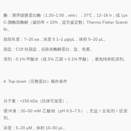
酶：
测序级胰蛋白酶（1:20–1:50，w/w）
，37℃，12–16 h；或 Lys
C‑胰酶双酶解（
漏切率 < 10%
，提升鉴定数）
Thermo Fisher Scienti
fic
。
肽段长度：
7–20 aa
，浓度
0.1–1 μg/μL
，体积
5–20 μL
。
脱盐：C18 柱脱盐，去除未酶解蛋白、盐、色素。
溶剂：
0.1% 甲酸水（或 5% 乙腈 + 0.1% 甲酸）
，避免纯有机溶剂。
4. Top‑down（完整蛋白）额外条件
分子量：
<150 kDa
（抗体可放宽）。
缓冲液：
20–50 mM 乙酸铵（pH 6.5–7.5）
，无盐 / 去垢剂 / 还原
剂。
浓度：
5–20 μM
，体积
10–50 μL
。