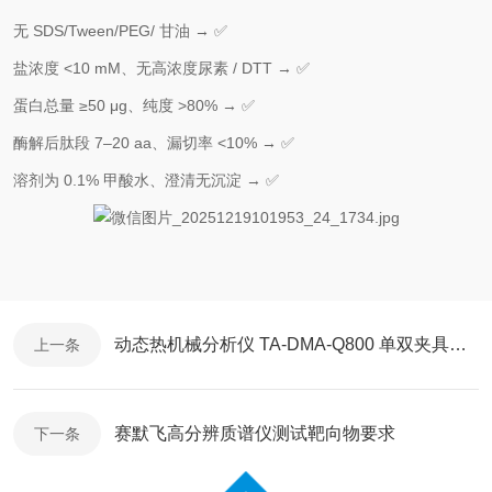
无 SDS/Tween/PEG/ 甘油 → ✅
盐浓度 <10 mM、无高浓度尿素 / DTT → ✅
蛋白总量 ≥50 μg、纯度 >80% → ✅
酶解后肽段 7–20 aa、漏切率 <10% → ✅
溶剂为 0.1% 甲酸水、澄清无沉淀 → ✅
动态热机械分析仪 TA-DMA-Q800 单双夹具应对标准品数值
上一条
赛默飞高分辨质谱仪测试靶向物要求
下一条