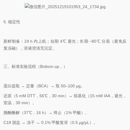
5. 稳定性
新鲜制备：
24 h 内上机
；短期 4℃ 避光；长期
−80℃ 分装（避免反
复冻融）
，溶液澄清无沉淀。
三、标准实验流程（Bottom‑up，）
蛋白提取 → 定量（BCA）→ 取 50–100 μg。
还原（5 mM DTT，56℃，30 min）→ 烷基化（15 mM IAA，避光，
室温，30 min）。
胰酶酶解（37℃，16 h）→ 终止（1% 甲酸）。
C18 脱盐 → 冻干 → 0.1% 甲酸复溶（0.5 μg/μL）。