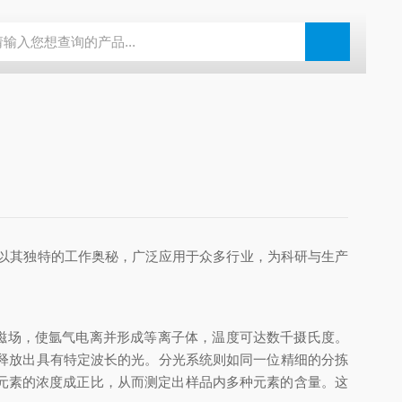
N系列场发射扫描电镜
瑞士万通水分仪
布鲁克SkyScan2211高分
它以其独特的工作奥秘，广泛应用于众多行业，为科研与生产
磁场，使氩气电离并形成等离子体，温度可达数千摄氏度。
释放出具有特定波长的光。分光系统则如同一位精细的分拣
中元素的浓度成正比，从而测定出样品内多种元素的含量。这