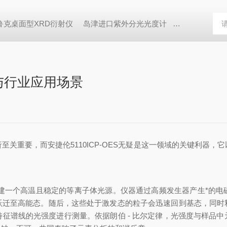
鲁克桌面型XRD衍射仪
岛津进口紫外分光光度计
蔡司MERLI
秘与行业应用场景
重要，而安捷伦5110ICP-OES无疑是这一领域的关键利器，
建一个高温且稳定的等离子体光源。仪器通过高频发生器产生*的电
跃迁至高能态。随后，这些处于激发态的粒子会迅速回到基态，同时
征谱线的光强度进行测量。依据朗伯 - 比尔定律，光强度与样品