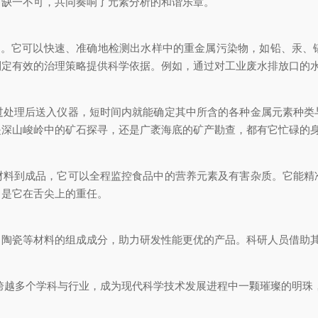
，缺一不可，共同奏响了元素分析的和谐乐章。
的作用。它可以快速、准确地检测出水样中的重金属污染物，如铅、汞
制定有效的治理策略提供科学依据。例如，通过对工业废水排放口的
理后送入仪器，短时间内就能确定其中所含的各种金属元素种类
是深山峻岭中的矿石探寻，还是广袤海底的矿产勘查，都有它忙碌的
到成品，它可以全程监控食品中的营养元素及有害杂质。它能精
，是它在舌尖上的重任。
瓷等材料的组成成分，助力研发性能更优的产品。科研人员借助其
理，跨越多个学科与行业，成为现代科学技术发展进程中一颗璀璨的明