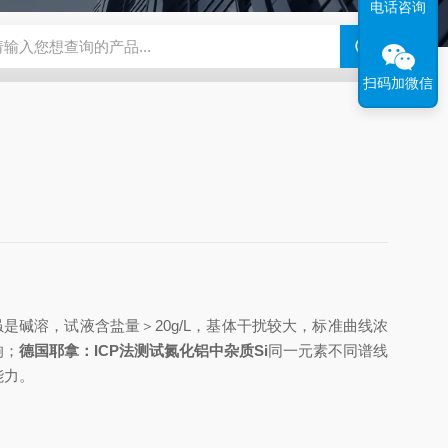
电话咨询
N系列场发射扫描电镜
瑞士万通水分仪
布鲁克SkyScan2211高分
扫码加微信
明，虽是碱溶，试液含盐量＞20g/L，基体干扰较大，标准曲线浓
响；
德国耶拿：ICP法测试氮化铝中杂质Si
同一元素不同谱线
能力。