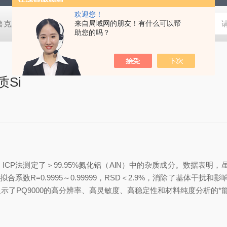
欢迎您！
鲁克桌面型XRD衍射仪
来自局域网的朋友！有什么可以帮
岛津进口紫外分光光度计
蔡司MERLI
助您的吗？
Si
00，ICP法测定了＞99.95%氮化铝（AlN）中的杂质成分。数据表
拟合系数R=0.9995～0.99999，RSD＜2.9%，消除了基体干扰和影
了PQ9000的高分辨率、高灵敏度、高稳定性和材料纯度分析的*