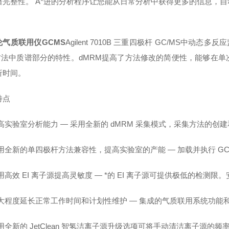
谱完整性。 A*进的分析程序让您能从日常分析中获得更多的信息，
伦气质联用仪GCMS
Agilent 7010B 三重四极杆 GC/MS中动态
 方法中质谱部分的特性。dMRM提高了方法修改的简便性，能够在
析时间。
特点
高实验室分析能力 — 采用全新的 dMRM 采集模式，采集方法的创
用全新的单四极杆方法兼容性，提高实验室的产能 — 加载并执行 GC/MS
用高效 EI 离子源提高灵敏度 — *的 EI 离子源可提供极低的检测限。安装后
较大程度延长正常工作时间和计划性维护 — 集成的气质联用系统功能和
用全新的 JetClean 智氢洁离子源升级选项可将手动清洁离子源的频