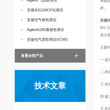
Agilent 气质联用仪
和图
析。
安捷伦5110ICP光谱仪
安捷伦气相色谱仪
安捷
MS
Agilent1260液相色谱仪
器分
安捷伦气质联用仪GCMS
主要
查看全部产品
一.提
二.利
技术文章
三.利
四.
五.利