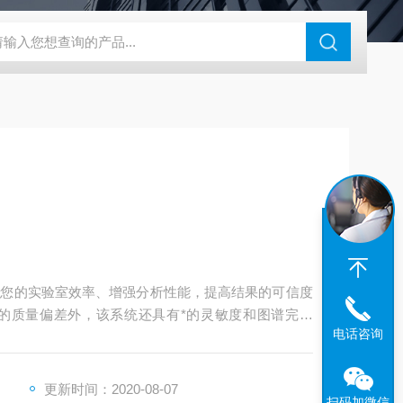
N系列场发射扫描电镜
瑞士万通水分仪
布鲁克SkyScan2211高分
高您的实验室效率、增强分析性能，提高结果的可信度
的质量偏差外，该系统还具有*的灵敏度和图谱完整
电话咨询
更多的信息，自动化的图谱解卷积、鉴别和定量软件
更新时间：2020-08-07
扫码加微信