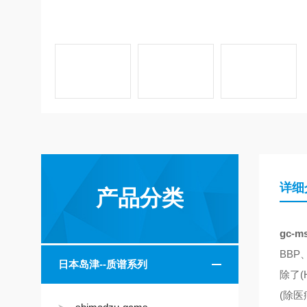
详细
产品分类
gc-
BBP
日本岛津--质谱系列
除了(
(除医