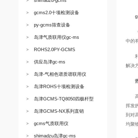
shimadzu-gcms
gcms2.0十项检测设备
py-gcms筛查设备
《电
岛津气质联用仪gc-ms
中的
ROHS2.0PY-GCMS
利用
供应岛津gc-ms
解决
岛津-气相色谱质谱联用仪
岛津ROHS十项检测设备
高聚
岛津GCMS-TQ8050四极杆型
挥发
岛津GCMS-NX系列直销
到对
gcms气质联用仪
均聚
shimadzu岛津gc-ms