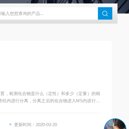
N系列场发射扫描电镜
瑞士万通水分仪
布鲁克SkyScan2211高分
化的装置，检测化合物是什么（定性）和多少（定量）的精
谱柱内进行分离，分离之后的化合物进入MS内进行检
更新时间：2020-03-20