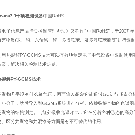
gc-ms2.0十项检测设备
中国RoHS
子信息产品污染控制管理办法》又称作“ 中国RoHS”，于2007 
有害物质(汞、铅、六价铬、镉、多溴联苯、及多溴联苯醚等)进行限
热裂解PY-GCMS技术可以有效地测定电子电气设备中限制使用
方案，解决相关检测技术难题。
热裂解PY-GCMS技术
物几乎没有什么蒸气压，因而难以想象它能通过GC进行质谱分析
的小分子，然后导入到GC/MS系统进行分析。依赖裂解产物的色谱
高聚物的结构测定。与红外吸收光谱相比，它在分析各种形态的高分
物、区分共聚物和共混物等方面是有不可替代的作用。