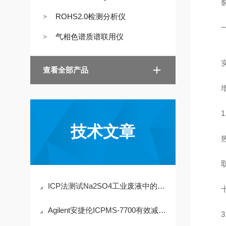
裂
ROHS2.0检测分析仪
一定
气相色谱质谱联用仪
实
查看全部产品
增塑
1.
技术文章
热
取样
ICP法测试Na2SO4工业废液中的重金属Ni含量
十万
Agilent安捷伦ICPMS-7700有效减少背景干扰，提高分析精度
3.