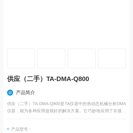
供应（二手）TA-DMA-Q800
产品简介
供应（二手）TA-DMA-Q800是TA仪器中的热动态机械分析DMA
仪器，能为各种应用提很好的解决方案。它巧妙地应用了非接触
马达的施加应力以及低摩擦的空气轴承技术。应变的测量是通过
光学编码器，实现灵敏度和分辨率配合。
产品型号：