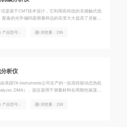
机械分析仪是基于CMT技术设计，它利用高科技的非接触式线
。配备的光学编码器测量样品的应变大大提高了灵敏度
，包括复合材料的测量。用于测定弹性体能量损耗、热
性能，及金属玻璃材料的研究。
产品型号：
浏览量：295
机械分析仪
是由美国TA Instruments公司生产的一款高性能动态热机
al Analyzer, DMA）。该仪器用于测量材料在周期性振荡应
高分子及其他材料粘弹性的核心设备
产品型号：
浏览量：258