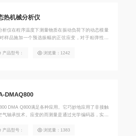
0动态热机械分析仪
态热机械分析仪在程序温度下测量物质在振动负荷下的动态模量
对样品施加一个预选振幅的正弦应变，对于粘弹性样
这项技术是把材料的粘弹性分为两个分量储能模量和损
辅助环境温度升至熔融温度进行温度扫描，损耗因子展
产品型号：
浏览量：1242
特定的松弛过程。
-DMAQ800
Q800 DMA Q800满足各种应用。它巧妙地应用了非接触
空气轴承技术。应变的而测量是通过光学编码器，实现
00 DMA实现了超越，从而适应于高模量材料，如复合
产品型号：
浏览量：1383