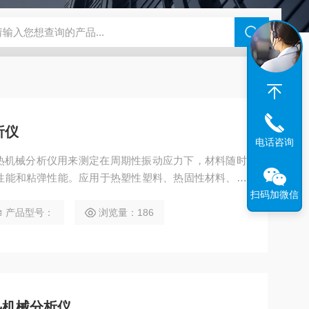
N系列场发射扫描电镜
瑞士万通水分仪
布鲁克SkyScan2211高分
析仪
电话咨询
动态热机械分析仪用来测定在周期性振动应力下，材料随时
性能和粘弹性能。应用于热塑性塑料、热固性材料、复
它粘弹性材料以及纤维、薄膜等。
扫码加微信
产品型号：
浏览量：186
态热机械分析仪