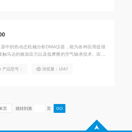
00
是TA仪器中的热动态机械分析DMA仪器，能为各种应用提很
接触马达的施加应力以及低摩擦的空气轴承技术。应变
敏度和分辨率配合。
产品型号：
浏览量：1047
末页
跳转到第
页