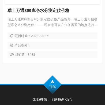
瑞士万通899库仑水分测定仪价格
瑞士万通899库仑水分测定仪价格产品简介：瑞士万通可便携
型库仑水分测定仪！——现在您可以在任何需要的地点进行水
分测试了！独立电源，测试地点不再局限自动感应样品，自动
更新时间：2020-08-07
开始水分测定可与卡氏炉联用，进行困难样品水分测定899库
仑水分测定仪，可重复充电式电源盒提供独立电源，一次充电
产品型号：
可保证仪器持续稳定运行几个小时。
浏览量：3483
加我微信，了解最新动态