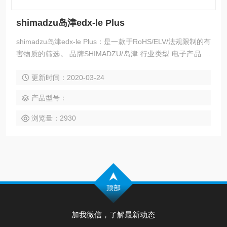
shimadzu岛津edx-le Plus
shimadzu岛津edx-le Plus：是一款于RoHS/ELV/法规限制的有
害物质的筛选。 品牌SHIMADZU/岛津 行业类型 电子产品 重
复性0.1% 能量分辨率 小于140eVeV 分析含量范围0.1ppm-99.
更新时间：2020-03-24
99% 元素分析范围Al（13）-U（92） 仪器种类台式/落地式
产品型号：
浏览量：2930
加我微信，了解最新动态