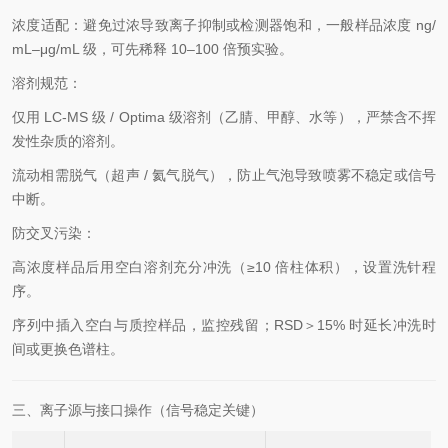
浓度适配：避免过浓导致离子抑制或检测器饱和，一般样品浓度 ng/
mL–μg/mL 级，可先稀释 10–100 倍预实验。
溶剂规范：
仅用 LC-MS 级 / Optima 级溶剂（乙腈、甲醇、水等），严禁含不挥
发性杂质的溶剂。
流动相需脱气（超声 / 氦气脱气），防止气泡导致喷雾不稳定或信号
中断。
防交叉污染：
高浓度样品后用空白溶剂充分冲洗（≥10 倍柱体积），设置洗针程
序。
序列中插入空白与质控样品，监控残留；RSD＞15% 时延长冲洗时
间或更换色谱柱。
三、离子源与接口操作（信号稳定关键）