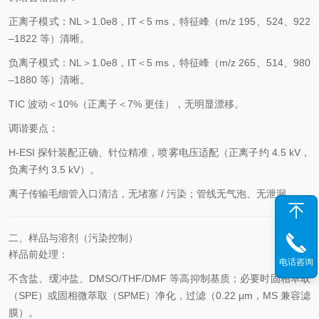
正离子模式：NL＞1.0e8，IT＜5 ms，特征峰（m/z 195、524、922
–1822 等）清晰。
负离子模式：NL＞1.0e8，IT＜5 ms，特征峰（m/z 265、514、980
–1880 等）清晰。
TIC 波动＜10%（正离子＜7% 更佳），无明显漂移。
调谐要点：
H-ESI 探针装配正确、针位精准，喷雾电压适配（正离子约 4.5 kV，
负离子约 3.5 kV）。
离子传输毛细管入口清洁，无堵塞 / 污染；管线无气泡、无泄漏。
二、样品与溶剂（污染控制）
样品前处理：
电话咨询
不含盐、缓冲盐、DMSO/THF/DMF 等高抑制基质；必要时固相萃取
（SPE）或固相微萃取（SPME）净化，过滤（0.22 μm，MS 兼容滤
膜）。