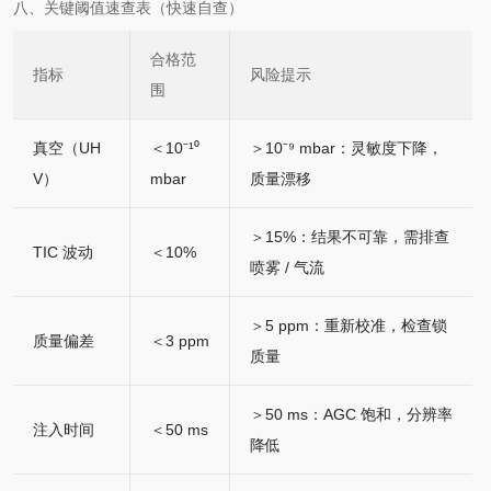
八、关键阈值速查表（快速自查）
合格范
指标
风险提示
围
真空（UH
＜10⁻¹⁰
＞10⁻⁹ mbar：灵敏度下降，
V）
mbar
质量漂移
＞15%：结果不可靠，需排查
TIC 波动
＜10%
喷雾 / 气流
＞5 ppm：重新校准，检查锁
质量偏差
＜3 ppm
质量
＞50 ms：AGC 饱和，分辨率
注入时间
＜50 ms
降低