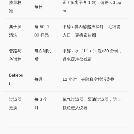
质量校
正 / 负离子各 1 次，偏差＜3 pp
每日
准
m
离子源
每 50–1
甲醇 / 异丙醇超声探针、毛细管
清洗
00 样品
入口；更换密封圈
管路与
每次测试
甲醇 - 水（1:1）冲洗≥30 分钟，
色谱柱
后
避免缓冲盐残留
Bakeou
每月
12 小时，去除真空腔污染物
t
过滤器
每 3 个
氮气过滤器、泵油过滤器，防止
更换
月
颗粒进入仪器