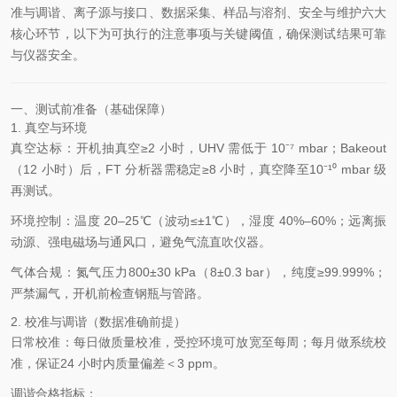
准与调谐、离子源与接口、数据采集、样品与溶剂、安全与维护六大
核心环节，以下为可执行的注意事项与关键阈值，确保测试结果可靠
与仪器安全。
一、测试前准备（基础保障）
1. 真空与环境
真空达标：开机抽真空≥2 小时，UHV 需低于 10⁻⁷ mbar；Bakeout
（12 小时）后，FT 分析器需稳定≥8 小时，真空降至10⁻¹⁰ mbar 级
再测试。
环境控制：温度 20–25℃（波动≤±1℃），湿度 40%–60%；远离振
动源、强电磁场与通风口，避免气流直吹仪器。
气体合规：氮气压力800±30 kPa（8±0.3 bar），纯度≥99.999%；
严禁漏气，开机前检查钢瓶与管路。
2. 校准与调谐（数据准确前提）
日常校准：每日做质量校准，受控环境可放宽至每周；每月做系统校
准，保证24 小时内质量偏差＜3 ppm。
调谐合格指标：