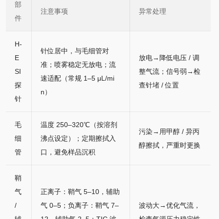
部
注意事项
异常处理
件
H-
针位居中，与毛细管对
E
放电→降低电压 / 调
准；喷雾稳定无放电；流
SI
整气流；信号弱→检
速适配（常规 1–5 μL/mi
探
查针堵 / 位置
n）
针
毛
温度 250–320℃（按溶剂
污染→用甲醇 / 异丙
细
沸点设定）；定期擦拭入
醇擦拭，严重时更换
管
口，避免样品沉积
鞘
气
正离子：鞘气 5–10，辅助
/
气 0–5；负离子：鞘气 7–
波动大→优化气流，