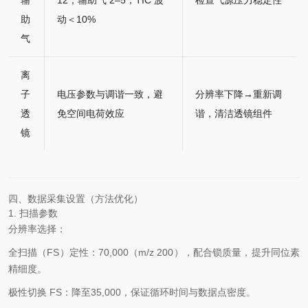
辅
12，辅助气 2–5；TIC 波
检查气源压力稳定性
助
动＜10%
气
离
子
电压参数与调谐一致，避
分辨率下降→重新调
透
免空间电荷效应
谐，清洁透镜组件
镜
四、数据采集设置（方法优化）
1. 扫描参数
分辨率选择：
全扫描（FS）定性：70,000（m/z 200），配合锁质量，提升同位素
精细度。
极性切换 FS：降至35,000，保证循环时间与数据点密度。