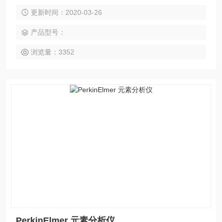
同类仪器节约氩气50%以上 • 同时扣背景功能，测样速度更
更新时间：2020-03-26
快。 1.短：开机时间短，即开即用，即关即用，无需待机。 2.
小：尺寸合理 3.准：灵敏度，波长稳定性，精度和准确性， 4.
产品型号：
耐：高盐，有机，高盐加有机
浏览量：3352
PerkinElmer 元素分析仪