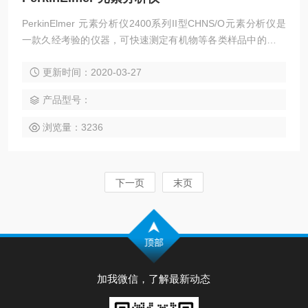
PerkinElmer 元素分析仪2400系列II型CHNS/O元素分析仪是
一款久经考验的仪器，可快速测定有机物等各类样品中的碳、
氢、氮、硫及氧元素含量。该仪器能够轻松胜任制药、聚合
更新时间：2020-03-27
物、化工、环境与能源等领域中的多种固体、液体、挥发性及
粘稠样品的测试工作。
产品型号：
浏览量：3236
下一页
末页
加我微信，了解最新动态