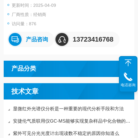
更新时间：2025-04-09
相对于S-4800可以在更低的加速电压下高分辨像，明显提升了以
往很难观测的低原子序数样品。
厂商性质：经销商
访问量：876
13723416768
产品咨询
产品分类
电话咨询
技术文章
显微红外光谱仪分析是一种重要的现代分析手段和方法
安捷伦气质联用仪GC-MS能够实现复杂样品中化合物的高效分离
紫外可见分光光度计出现读数不稳定的原因你知道么