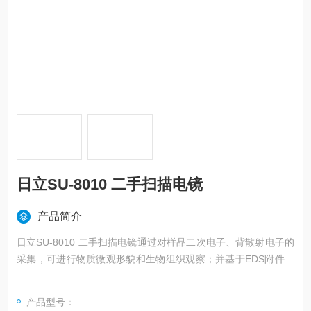
日立SU-8010 二手扫描电镜
产品简介
日立SU-8010 二手扫描电镜通过对样品二次电子、背散射电子的
采集，可进行物质微观形貌和生物组织观察；并基于EDS附件得
到部分元素定性和半定量分析，可以进行微区的点、线、面扫描
测试。 场发射扫描电镜SU8010它继承了上一代S-4800的优点，
产品型号：
性能有进一步提高，1kv使用减速功能后，分辨率提升到1.3nm，