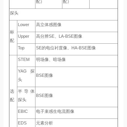
配）
配）
探头
Lower
高立体感图像
标
Upper
高分辨SE、LA-BSE图像
配
Top
SE的电位衬度像、HA-BSE图像
STEM
明场像、暗场像
YAG 探
BSE图像
头
选
半导体
BSE图像
配
探头
EBIC
电子束感生电流图像
EDS
元素分析