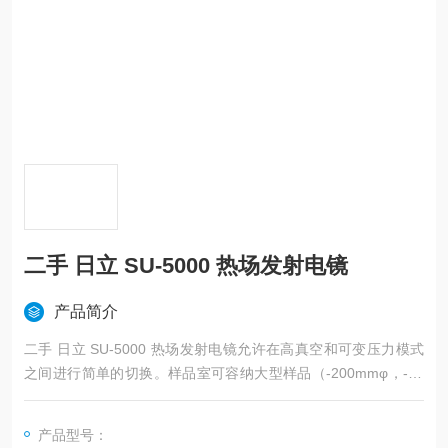
二手 日立 SU-5000 热场发射电镜
产品简介
二手 日立 SU-5000 热场发射电镜允许在高真空和可变压力模式
之间进行简单的切换。样品室可容纳大型样品（-200mmφ，-80
mmH）。使用无场光学元件和可变压力轻松对任何类型的样品进
行成像，最多可同时提供4个信号，3D MultiFinder工具，使样品
产品型号：
可以轻松倾斜和旋转，影像依然保持居中和聚焦。