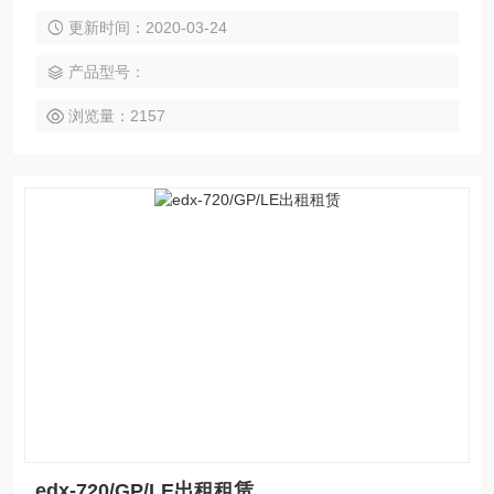
X-LE实验室分析仪器维修培训租赁一体化服务，在出租租赁方
更新时间：2020-03-24
面有专门的团体服务从租前调查------租期仪器试机体验----租
后服务。心怡创科技科技有应用工程师到售后服务工程师全程
产品型号：
一对一为客户服务。
浏览量：2157
edx-720/GP/LE出租租赁