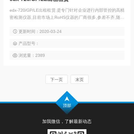
edx-720/GP/LE出租租赁:是专门针对企业进行内部管控的高精
密检测仪器,目前市场上RoHS仪器的厂商很多,参差不齐,随着
欧盟法规的不断严格,内部管控已经*了.为了节约企业成本和质
更新时间：2020-03-24
量管控,深圳市心怡创科技有限公司推出RoHS仪器出租租赁服
务,免运费,免维修费,免高额检测费.租赁费用较低,按期付款,减
产品型号：
少支出.
浏览量：2389
下一页
末页
加我微信，了解最新动态