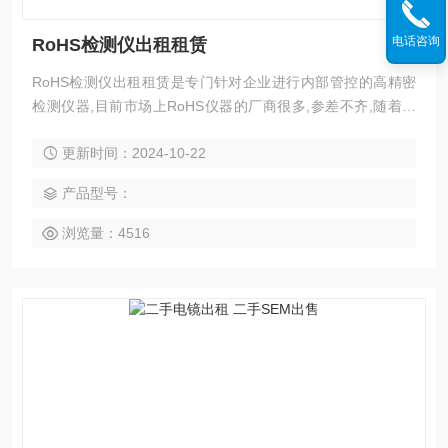
电话咨询
RoHS检测仪出租租赁
RoHS检测仪出租租赁是专门针对企业进行内部管控的高精密
检测仪器,目前市场上RoHS仪器的厂商很多,参差不齐,随着欧
盟法规的不断严格,内部管控已经*了.为了节约企业成本和质量
更新时间：2024-10-22
管控,深圳市心怡创科技有限公司推出RoHS仪器出租租赁服务,
免运费,免维修费,免高额检测费.租赁费用较低,按期付款,减少支
产品型号：
出.
浏览量：4516