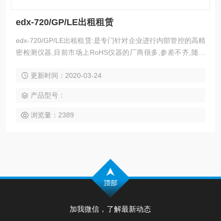
edx-720/GP/LE出租租赁
edx-720/GP/LE出租租赁:是专门针对企业进行内部管控的高精
密检测仪器,目前市场上RoHS仪器的厂商很多,参差不齐,随着
欧盟法规的不断严格,内部管控已经*了.为了节约企业成本和质
更新时间：2020-03-24
量管控,深圳市心怡创科技有限公司推出RoHS仪器出租租赁服
务,免运费,免维修费,免高额检测费.租赁费用较低,按期付款,减
产品型号：
少支出.
浏览量：2389
加我微信，了解最新动态