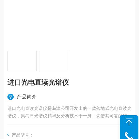
进口光电直读光谱仪
产品简介
进口光电直读光谱仪是岛津公司开发出的一款落地式光电直读光
谱仪，集岛津光谱仪精华及分析技术于一身，凭借其可靠的结构
和智能化软件，保证了产品的突出性能和操作便捷。广泛地用于
钢铁，有色金属等行业，进行各种合金、纯金属中元素组成的定
产品型号：
量分析，用于金属冶炼工艺过程以及机械加工工艺的管理分析。