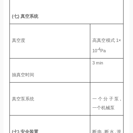
(
七
)
真空系统
真空度
高真空模式
1
×
-4
10
Pa
3 min
抽真空时间
真空泵系统
一个分子泵
,
一个机械泵
(
七
)
安全装置
断电
,
断水
,
泄