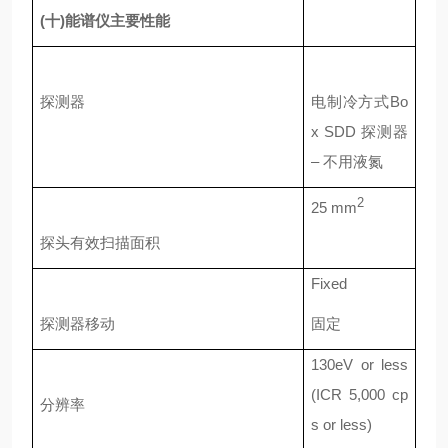
(
十
)
能谱仪主要性能
探测器
电制冷方式
Bo
x SDD
探测器
–
不用液氮
2
25 mm
探头有效扫描面积
Fixed
探测器移动
固定
130eV or less
(ICR 5,000 cp
分辨率
s or less)