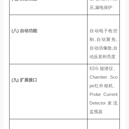
压
,
漏电保护
(
八
)
自动功能
自动电子枪控
制
,
自动聚焦
,
自动消像散
,
自
动反差和亮度
EDS
能谱仪、
Chamber Sco
(
九
)
扩展接口
pe
红外相机、
Probe Current
Detector
束流
监视器