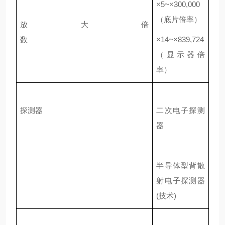
×
5~
×
300,000
（底片倍率）
放大倍
数
×
14~
×
839,724
（显示器倍
率）
探测器
二次电子探测
器
半导体型背散
射电子探测器
(
技术
)