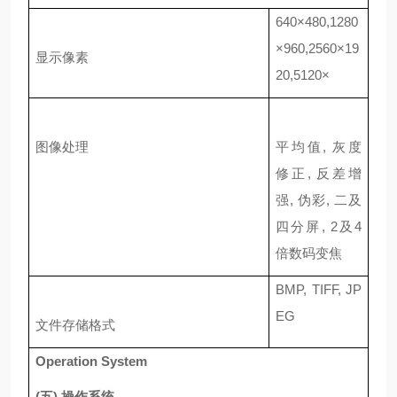
640×480,1280
×960,2560×19
显示像素
20,5120×
图像处理
平均值
,
灰度
修正
,
反差增
强
,
伪彩
,
二及
四分屏
, 2
及
4
倍数码变焦
BMP, TIFF, JP
EG
文件存储格式
Operation System
(
五
)
操作系统