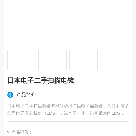
日本电子二手扫描电镜
产品简介
日本电子二手扫描电镜JSM分析型扫描电子显微镜，与日本电子
公司的元素分析仪（EDS），统合于一体。结构紧凑的EDS由显
微镜主体系统的电脑控制，操作员只用一只鼠标，就可完成从图
像观测到元素分析的整个过程。
产品型号：