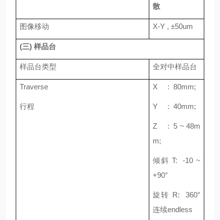
散
图像移动
X-Y ,
±
50um
(
三
)
样品台
样品台类型
全对中样品台
Traverse
X : 80mm;
行程
Y : 40mm;
Z : 5 ~ 48m
m;
倾斜
T: -10 ~
+90
°
旋转
R: 360
°
连续
endless