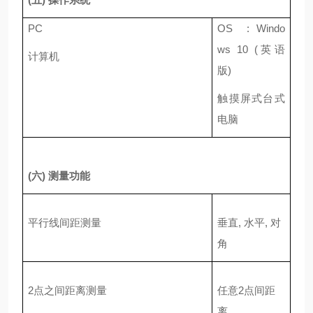
PC
OS : Windo
ws 10 (
英语
计算机
版
)
触摸屏式台式
电脑
(
六
)
测量功能
平行线间距测量
垂直
,
水平
,
对
角
2
点之间距离测量
任意
2
点间距
离