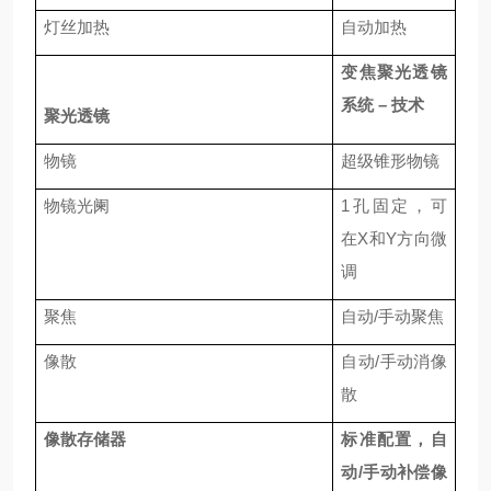
灯丝加热
自动加热
变焦聚光透镜
系统
–
技术
聚光透镜
物镜
超级锥形物镜
物镜光阑
1
孔固定，可
在
X
和
Y
方向微
调
聚焦
自动
/
手动聚焦
像散
自动
/
手动消像
散
像散存储器
标准配置，自
动
/
手动补偿像