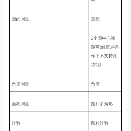
圆
的测量
直径
2
个圆中心间
距离
(
触摸屏操
作下不支持此
功能
)
角度
测量
角度
面积测量
圆和多角形
计数
颗粒计数