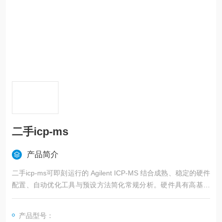
二手icp-ms
产品简介
二手icp-ms可即刻运行的 Agilent ICP-MS 结合成熟、稳定的硬件
配置、自动优化工具与预设方法简化常规分析。硬件具有高基体
耐受能力、宽动态范围并能对多原子干扰进行有效控制，可消除
复杂多变的样品基体带来的不确定性。ICP-MS 极易设置和使
产品型号：
用，因此您可以快速获得多种样品类型的可靠结果。