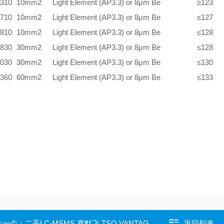
310
10mm2
Light Element (AP3.3) or 8μm Be
≥123
710
10mm2
Light Element (AP3.3) or 8μm Be
≤127
810
10mm2
Light Element (AP3.3) or 8μm Be
≤128
830
30mm2
Light Element (AP3.3) or 8μm Be
≤128
030
30mm2
Light Element (AP3.3) or 8μm Be
≤130
360
60mm2
Light Element (AP3.3) or 8μm Be
≤133
上一个：
二手LC-MSMS 赛默飞 TSQ VANTAGE 液质质
返回列表