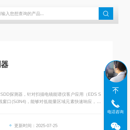
N系列场发射扫描电镜
瑞士万通水分仪
布鲁克SkyScan2211高分
检测器
列X射线窗口(Si3N4)，能够对低能量区域元素快速响应，新
(C)，高效率快速SDD&trade;是EDS光谱仪的方案。
电话咨询
更新时间：2025-07-25