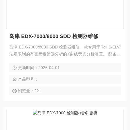
岛津 EDX-7000/8000 SDD 检测器维修
岛津 EDX-7000/8000 SDD 检测器维修一款专用于RoHS/ELV/
法规限制的有害元素筛选分析的X射线荧光分析装置。 配备无
需液氮型电子制冷（高分辨率SDD）检测器，因此在实现降低
更新时间：2026-04-01
运作成本和更易维护的同时，以维持高可信性分析和进一步提
高操作性达到自动化分析为目标。 根据不同样品从开始测试到
产品型号：
得到结果所需测试时间基本上可在1分钟内完成，所以可以应
对RoHS法规中所限制的有害元素的筛选
浏览量：221