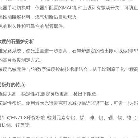
化器手动切换时，仪器所配置的MAC附件上设计有微动开关，可防
高性能阻燃材料，燃气切断后自动熄火。
色的耐久性和可靠性的配管部件。
敏度的石墨炉分析
维光路系统，使光通量进一步提高，石墨炉测定的检出限可以做到PP
的高灵敏度测定方式。
敏度光敏元件与*的数字温度控制技术相结合，从干燥到原子化全程
阴极灯的特点:
强度大高，稳定性好,测定灵敏度高，检出下限低.
拓展性很好。使用较大光谱带宽可以减少临近光谱干扰，可进一步提
是针对EN71-3环保标准.检测元素有铝、锑、砷、钡、硼、镉、铬（
有机锡、锌等等.