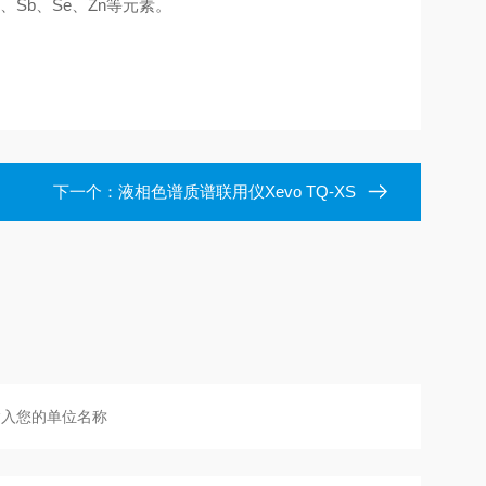
Sb、Se、Zn等元素。
下一个：
液相色谱质谱联用仪Xevo TQ-XS