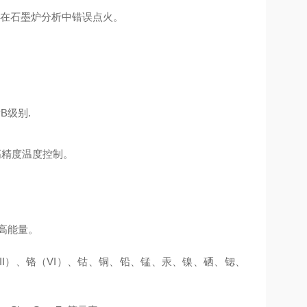
止在石墨炉分析中错误点火。
B级别.
高精度温度控制。
高能量。
III）、铬（VI）、钴、铜、铅、锰、汞、镍、硒、锶、