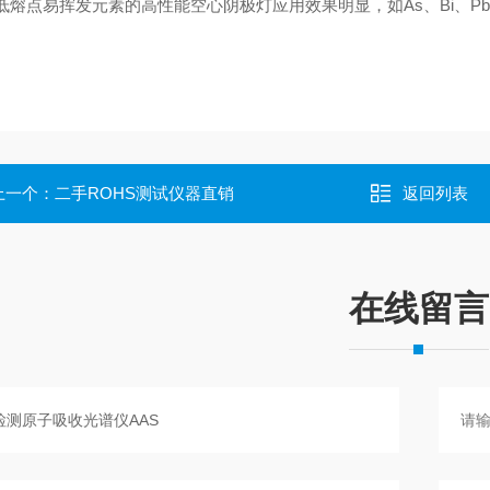
低熔点易挥发元素的高性能空心阴极灯应用效果明显，如As、Bi、Pb、
上一个：
二手ROHS测试仪器直销
返回列表
在线留言