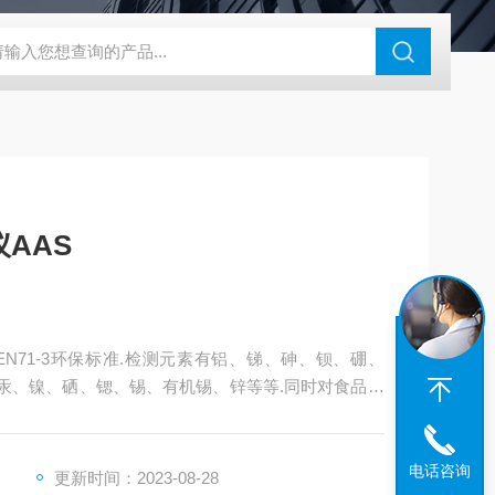
N系列场发射扫描电镜
瑞士万通水分仪
布鲁克SkyScan2211高分
AAS
N71-3环保标准.检测元素有铝、锑、砷、钡、硼、
锰、汞、镍、硒、锶、锡、有机锡、锌等等.同时对食品安
电话咨询
更新时间：2023-08-28