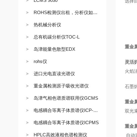
LCMS 9030
选择
ROHS检测仪出租，分析仪如何租赁
热机械分析仪
总有机碳分析仪TOC-L
重金
岛津能量色散型EDX
rohs仪
灵活
火焰
进口光电直读光谱仪
重金属检测原子吸收光谱仪
石墨
岛津气相色谱质谱联用仪GCMS
重金
电感耦合等离子体质谱仪ICP-MS
双光
电感耦合等离子体质谱仪ICPMS
重金
HPLC高效液相色谱检测仪
自动