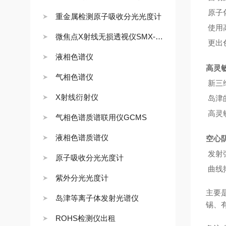
原子
重金属检测原子吸收分光光度计
使用
微焦点X射线无损透视仪SMX-1000L/1000puls
更出
液相色谱仪
高灵
气相色谱仪
新三
X射线衍射仪
岛津
高灵
气相色谱质谱联用仪GCMS
液相色谱质谱仪
空心
发射
原子吸收分光光度计
曲线
紫外分光光度计
主要
岛津等离子体发射光谱仪
锡、
ROHS检测仪出租