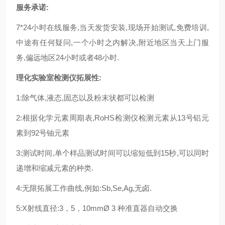
服务承诺:
7*24小时在线服务,当天发货安装,现场开始测试,免费培训,
中途有任何疑问,一个小时之内解决,附近地区当天上门服
务,偏远地区24小时或者48小时.
理化实验室检测仪
拓展性:
1:除气体,液态,固态以及粉末状都可以检测
2:根据化学元素周期表,RoHS检测仪检测元素从13号铝元
素到92号铀元素
3:测试时间,单个样品测试时间可以缩短低到15秒,可以同时
递增和缩减元素的种类.
4:无限拓展工作曲线,例如:Sb,Se,Ag,无卤.
5:X射线直径:3，5，10mmØ 3 种准直器自动交换