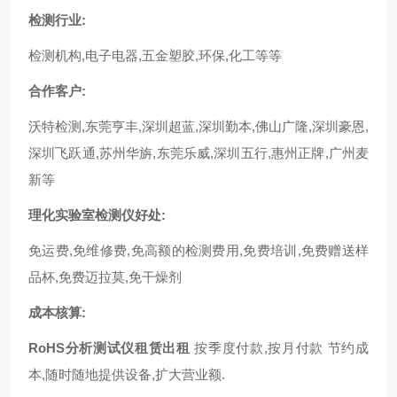
检测行业:
检测机构,电子电器,五金塑胶,环保,化工等等
合作客户:
沃特检测,东莞亨丰,深圳超蓝,深圳勤本,佛山广隆,深圳豪恩,
深圳飞跃通,苏州华旃,东莞乐威,深圳五行,惠州正牌,广州麦
新等
理化实验室检测仪
好处:
免运费,免维修费,免高额的检测费用,免费培训,免费赠送样
品杯,免费迈拉莫,免干燥剂
成本核算:
RoHS分析测试仪租赁出租
按季度付款,按月付款 节约成
本,随时随地提供设备,扩大营业额.