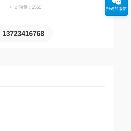
访问量：2569
扫码加微信
13723416768
期付款咯......
金属,卤素而困惑吗......