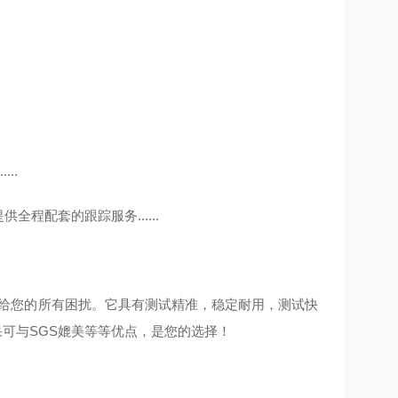
单的的苦恼吗.......
备而犯愁吗.....
用而心疼吗......
险不管不顾吗......
租将提供全程配套的跟踪服务......
带给您的所有困扰。它具有测试精准，稳定耐用，测试快
果可与SGS媲美等等优点，是您的选择！