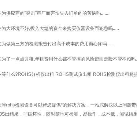
还在为供应商的"突击"审厂而害怕失去订
还在为大环境不好,投入大笔的资金来购买仪器设
还在为做第三方的检测报告付出高于成本的费
在为了一点点月租,年租费用什么都不管控的风险铤而走
在等什么?ROHS分析仪出租 ROHS测试仪出租 ROHS检测仪出
岛津rohs检测设备可以帮您提供*的解决方案，一站式解决以上问题
30S出结果，非破坏性，随时随地可检测，易操作，成本低，测试结