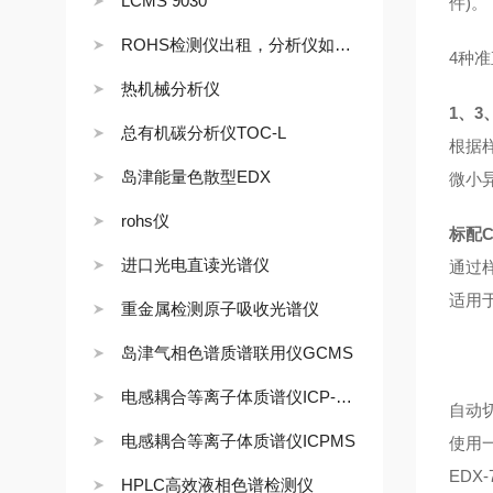
LCMS 9030
件)。
ROHS检测仪出租，分析仪如何租赁
4种
热机械分析仪
1、3
总有机碳分析仪TOC-L
根据
岛津能量色散型EDX
微小
rohs仪
标配
进口光电直读光谱仪
通过
适用
重金属检测原子吸收光谱仪
岛津气相色谱质谱联用仪GCMS
电感耦合等离子体质谱仪ICP-MS
自动
电感耦合等离子体质谱仪ICPMS
使用
EDX
HPLC高效液相色谱检测仪