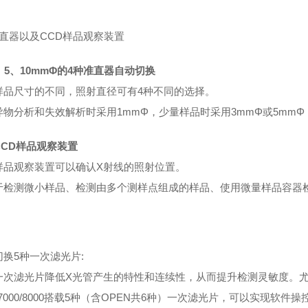
准直器以及CCD样品观察装置
、5、10mmΦ的4种准直器自动切换
样品尺寸的不同，照射直径可有4种不同的选择。
异物分析和失效解析时采用1mmΦ，少量样品时采用3mmΦ或5mm
CCD样品观察装置
样品观察装置可以确认X射线的照射位置。
于检测微小样品、检测由多个测样点组成的样品、使用微量样品容器
切换5种一次滤光片:
一次滤光片降低X光管产生的特性和连续性，从而提升检测灵敏度。
-7000/8000搭载5种（含OPEN共6种）一次滤光片，可以实现软件