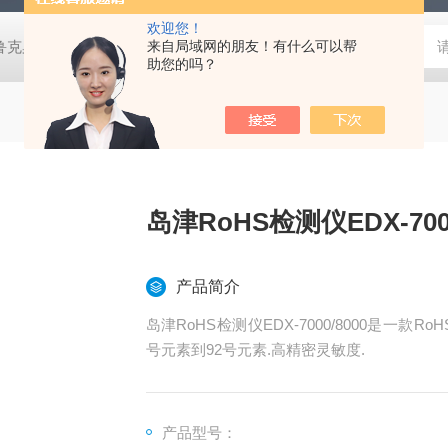
欢迎您！
鲁克桌面型XRD衍射仪
来自局域网的朋友！有什么可以帮
岛津进口紫外分光光度计
蔡司MERLI
助您的吗？
岛津RoHS检测仪EDX-7000
产品简介
岛津RoHS检测仪EDX-7000/8000是一款
号元素到92号元素.高精密灵敏度.
产品型号：