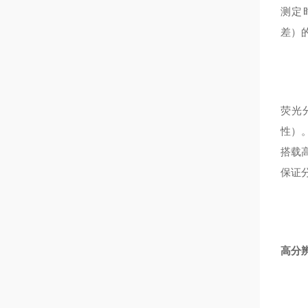
测定
差）
荧光
性）
搭载高
保证
高分