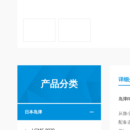
详细
产品分类
岛津Ro
日本岛津
从微
配备