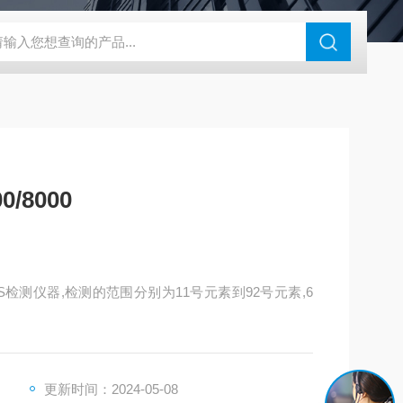
N系列场发射扫描电镜
瑞士万通水分仪
布鲁克SkyScan2211高分
/8000
RoHS检测仪器,检测的范围分别为11号元素到92号元素,6
更新时间：2024-05-08