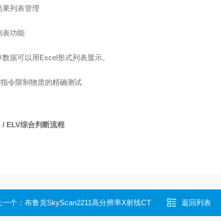
结果列表管理
列表功能
数据可以用Excel形式列表显示。
S
指令限制物质的精确测试
S / ELV综合判断流程
上一个：
布鲁克SkyScan2211高分辨率X射线CT
返回列表