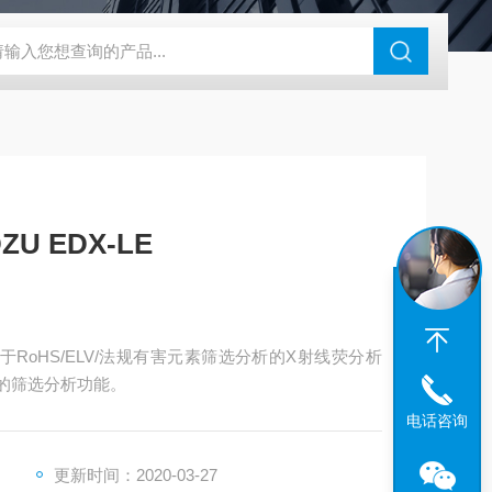
N系列场发射扫描电镜
瑞士万通水分仪
布鲁克SkyScan2211高分
U EDX-LE
一款于RoHS/ELV/法规有害元素筛选分析的X射线荧分析
需的筛选分析功能。
电话咨询
更新时间：2020-03-27