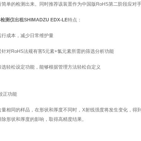
析简单的检测出来。同时推荐该装置作为中国版RoHS第二阶段应对
S检测仪出租SHIMADZU EDX-LE
特点：
运行成本，减少日常维护量
只针对RoHS法规有害5元素+氯元素所需的筛选分析功能
筛选轻松设定功能，能够根据管理方法轻松自定义
校正功能
含量相同的样品，在形状和厚度不同时，X射线强度将发生变化，得到的
排除形状和厚度的影响，取得高精度结果。