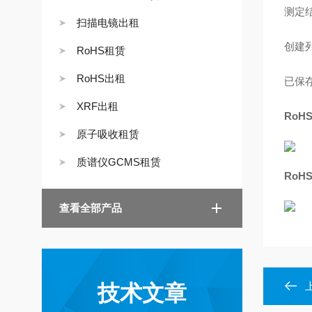
测定
扫描电镜出租
创建
RoHS租赁
RoHS出租
已保存
XRF出租
RoH
原子吸收租赁
质谱仪GCMS租赁
RoH
查看全部产品
技术文章