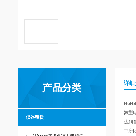
详细
产品分类
RoH
氮型
仪器租赁
达到
中所