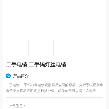
二手电镜 二手钨灯丝电镜
产品简介
二手电镜 二手钨灯丝电镜观察样品表面的形貌，分析系统用聚焦
电子束在样品表面逐点扫描成像，成像信号可以是二次电子，背
散射电子或吸收电子。电子枪发射出的电流激发到样品表面产生
二次电子，通过信号收集和信号转换到达屏幕，可以看到样品表
产品型号：
面的同步扫描照片，实现对样品表面的形貌的观察。