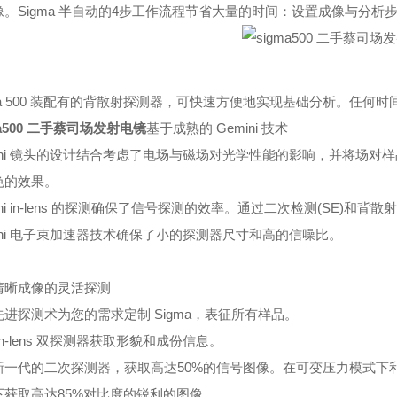
像。Sigma 半自动的4步工作流程节省大量的时间：设置成像与分析
gma 500 装配有的背散射探测器，可快速方便地实现基础分析。任
ma500 二手蔡司场发射电镜
基于成熟的 Gemini 技术
mini 镜头的设计结合考虑了电场与磁场对光学性能的影响，并将场
色的效果。
ini in-lens 的探测确保了信号探测的效率。通过二次检测(SE)和背
ini 电子束加速器技术确保了小的探测器尺寸和高的信噪比。
清晰成像的灵活探测
进探测术为您的需求定制 Sigma，表征所有样品。
in-lens 双探测器获取形貌和成份信息。
一代的二次探测器，获取高达50%的信号图像。在可变压力模式下利用 S
下获取高达85%对比度的锐利的图像。