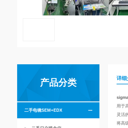
详细
产品分类
sig
用于
二手电镜SEM+EDX
灵活
将高