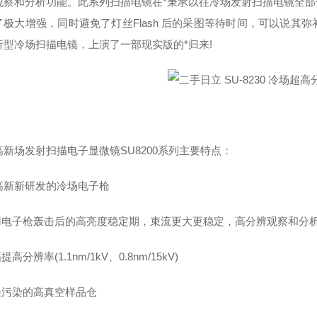
观察和分析功能。此系列扫描电镜在*秉承以往冷场发射扫描电镜全
了极大增强，同时避免了灯丝Flash 后的采图等待时间，可以说其
析型冷场扫描电镜，上演了一部现实版的*归来!
高新场发射扫描电子显微镜SU8200系列主要特点：
高新新研发的冷场电子枪
利用电子枪轰击后的高亮度稳定期，束流更大更稳定，高分辨观察和分
提高分辨率(1.1nm/1kV、0.8nm/15kV)
减轻污染的高真空样品仓