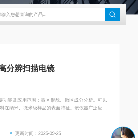
N系列场发射扫描电镜
瑞士万通水分仪
布鲁克SkyScan2211高分
场超高分辨扫描电镜
电镜主要功能及应用范围：微区形貌、微区成分分析。可以
料在纳米、微米级样品的表面特征。该仪器广泛应用
原料、地矿物品、宝石文物等微观形貌的研究及公安
更新时间：2025-09-25