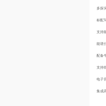
多探
标配T
支持
能谱分
配备牛
支持线
电子
集成高