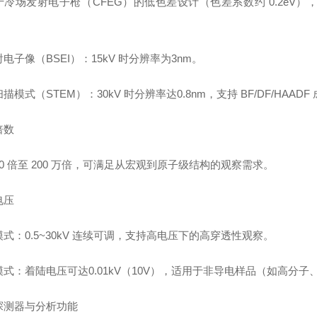
于冷场发射电子枪（CFEG）的低色差设计（色差系数约 0.2eV
电子像（BSEI）：15kV 时分辨率为3nm。
描模式（STEM）：30kV 时分辨率达0.8nm，支持 BF/DF/HAADF
倍数
0 倍至 200 万倍，可满足从宏观到原子级结构的观察需求。
电压
式：0.5~30kV 连续可调，支持高电压下的高穿透性观察。
模式：着陆电压可达0.01kV（10V），适用于非导电样品（如高分
探测器与分析功能