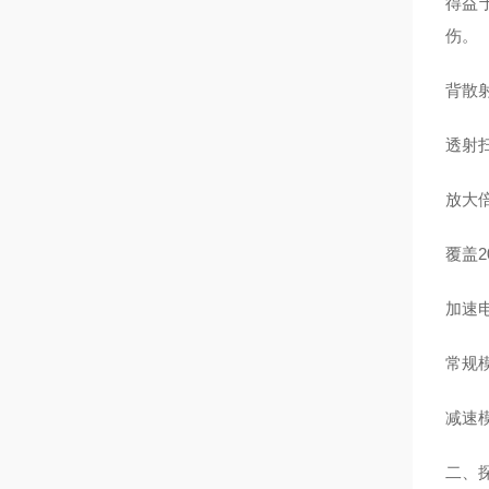
得益
伤。
背散射
透射扫
放大
覆盖2
加速
常规模
减速
二、