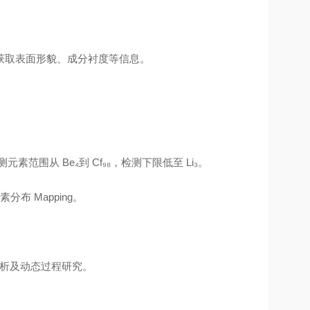
活组合获取表面形貌、成分衬度等信息。
。
范围从 Be₄到 Cf₉₈，检测下限低至 Li₃。
布 Mapping。
构分析及动态过程研究。