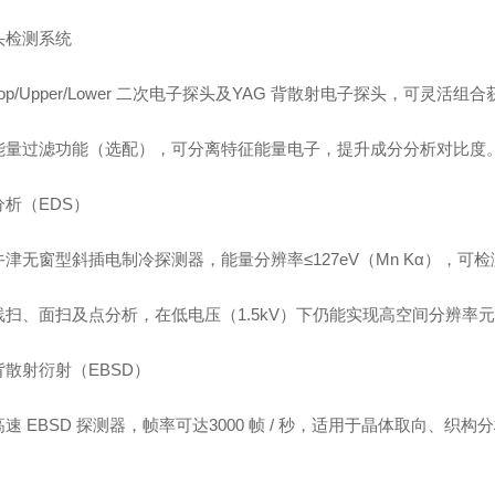
头检测系统
op/Upper/Lower 二次电子探头及YAG 背散射电子探头，可灵
能量过滤功能（选配），可分离特征能量电子，提升成分分析对比度
析（EDS）
津无窗型斜插电制冷探测器，能量分辨率≤127eV（Mn Kα），可检测元素
扫、面扫及点分析，在低电压（1.5kV）下仍能实现高空间分辨率元素分
背散射衍射（EBSD）
速 EBSD 探测器，帧率可达3000 帧 / 秒，适用于晶体取向、织