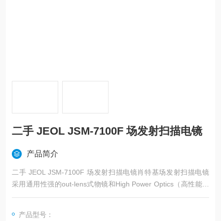
二手 JEOL JSM-7100F 场发射扫描电镜
产品简介
二手 JEOL JSM-7100F 场发射扫描电镜肖特基场发射扫描电镜
采用通用性强的out-lens式物镜和High Power Optics（高性能电
子光学系统），操作非常方便。基于用户友好的SEM可以和具有
多种特性的附件组合，如低加速电压下高分辨率的观察和分析、
产品型号：
异种信号的同时观察 （TTLS系统）、低真空模式（LV系统）下