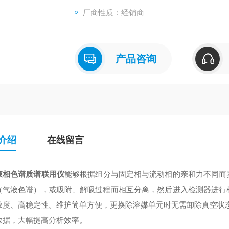
· 新生儿筛选
厂商性质：经销商
· 蛋白与肽类的鉴定
· 生物大分子间的非共价键相互作用
产品咨询
介绍
在线留言
液相色谱质谱联用仪
能够根据组分与固定相与流动相的亲和力不同而
（气液色谱），或吸附、解吸过程而相互分离，然后进入检测器进行
敏度、高稳定性。维护简单方便，更换除溶媒单元时无需卸除真空状
数据，大幅提高分析效率。