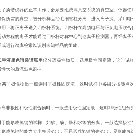
质谱仪器的正常工作，必须要组成高真空系统的真空室。仪器使用
确保所需的真空，被分析样品经毛细管柱分离，进入离子源。采用电
作用下将正离子送入四极杆系统。四极杆在高频电压与正负电压联合
运动方程的离子才能通过四极杆对称中心到达离子检测器，再经离子
图或进行谱库检索以识别未知样品的组成。
二手液相色谱质谱联
用仪分离极性物质，选用极性固定液，这时试
极性大的后流出色谱柱。
非极性物质一般选用非极性固定液，这时试样中各组分按沸点次
非极性和极性混合物时，一般选用极性固定液，这时非极性组分先出
能形成氢键的试样、如醉、酚、胺和水等的分离。一般选择极性的
间形成氢键的能力大小先后流出，不易形成氢键的先流出，易形成氢