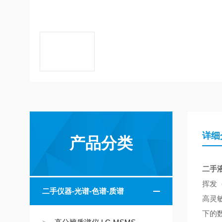
详细
产品分类
二手
挥发
二手仪器-光谱-色谱-质谱
高灵
下的