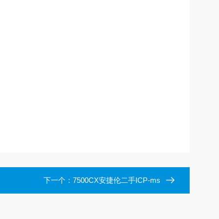
下一个：
7500CX安捷伦二手ICP-ms