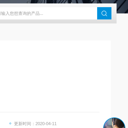
N系列场发射扫描电镜
瑞士万通水分仪
布鲁克SkyScan2211高分
，环保、食品、自来水、卫生防疫等行业。
更新时间：2020-04-11