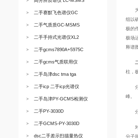
高分辨质谱仪 LC-MSMS
为了
二手赛默飞色谱仪GC
组以
二手气质质GC-MSMS
极的
二手手持式光谱仪XL2
极场
释谱
二手gcms7890A+5975C
二手gcms气质联用仪
柱，
二手岛津dsc tma tga
二手icp 二手icp光谱仪
分离
峰。
二手岛津PY-GCMS检测仪
二手PY-3030D
分离
二手GCMS-PY-3030D
对于
dsc二手差示扫描量热仪
分子