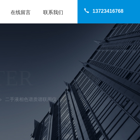
13723416768
在线留言
联系我们
TER
二手液相色谱质谱联用仪