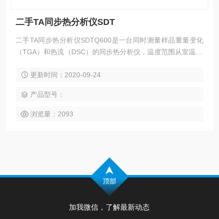
二手TA同步热分析仪SDT
二手TA同步热分析仪SDTQ600是一台同时测量样品重量变化
（TGA）和热流（DSC）的同步热分析仪，温度范围从室温~1
500℃。Q600具有水平双臂双天平设计特点，它可以自动补偿
更新时间：2020-09-24
膨胀效应，同时也可以做双样品的TGA测试。另外DSC热流数
据是经实时样品重量动态归一化的结果。
产品型号：
浏览量：2093
加我微信，了解最新动态