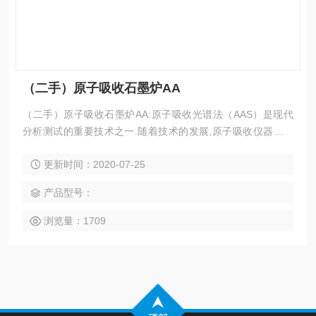
（二手）原子吸收石墨炉AA
（二手）原子吸收石墨炉AA:原子吸收光谱法（AAS）是现代
分析测试的重要技术之一.随着技术的发展,原子吸收仪器仍在
不断更新进步,同时,塞曼效应和自吸效应扣除背景技术的发展,
更新时间：2020-07-25
使高背景下原子吸收测定成为可能. 原子吸收光谱仪可测定多
种元素.
产品型号：
浏览量：1709