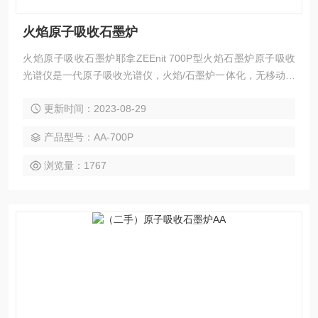
火焰原子吸收石墨炉
火焰原子吸收石墨炉耶拿ZEEnit 700P型火焰石墨炉原子吸收
光谱仪是一代原子吸收光谱仪，火焰/石墨炉一体化，无移动式
全自动切换，单/双光束自动切换的ZEISS光学系统，横向加
更新时间：2023-08-29
热、三磁场可调整磁场强度的赛曼和氘空心阴极灯双背景校正
技术，直接固体进样和氢化物-石墨炉联用等附件功能。
产品型号：AA-700P
浏览量：1767