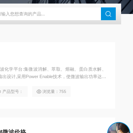
N系列场发射扫描电镜
瑞士万通水分仪
布鲁克SkyScan2211高分
能微波化学平台:集微波消解、萃取、熔融、蛋白质水解、
设计,采用Power Enable技术，使微波输出功率达到
应腔体，具有更高的样品通量和更高的安全性能 44位100m
大样品量的同时单次处理样品数量更多。
产品型号：
浏览量：755
M微波价格