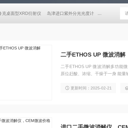
鲁克桌面型XRD衍射仪
岛津进口紫外分光光度计
蔡司MERLI
二手ETHOS UP 微波消解
二手ETHOS UP 微波消解多功
原位赶酸、浓缩、干燥于一身 能量输出
了1900W 创新性的70.5L超大反
l高温高压微波消解转子，在满足更
更新时间：2025-02-21
进口二手微波消解仪，CE