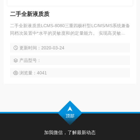
二手全新液质质
二手全新液质质LCMS-8080三重四极杆型LC/MS/MS系统兼备
同档次装置中*水平的灵敏度和的定量能力。 实现高灵敏度的
关键因素是如何使更多的离子高效率地达检测器。使离子化接
更新时间：2020-03-24
口喷射的喷雾流聚焦，进行高效率热离子化的同轴加热气、除
去中性污染物质，将离子准确导入质量分析装置内的HSID、能
产品型号：
够以高透射率快速输送大量离子至检测器的层流技术、LCMS-
8080汇集了上述实现高灵敏度的技术。
浏览量：4041
加我微信，了解最新动态